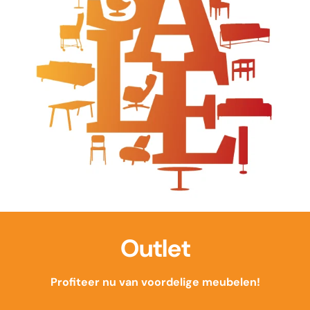
Outlet
Profiteer nu van voordelige meubelen!