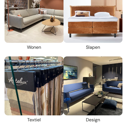
Wonen
Slapen
Textiel
Design