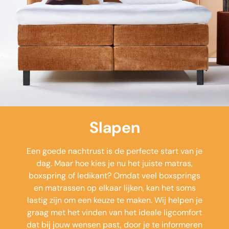
Slapen
Een goede nachtrust is de perfecte start van je
dag. Maar hoe kies je nu het juiste matras,
boxspring
of ledikant? Omdat veel
boxsprings
en matrassen op elkaar lijken, kan het soms
lastig zijn om een keuze te maken. Wij helpen je
graag met het vinden van het ideale ligcomfort
dat bij jouw wensen past, door je te informeren