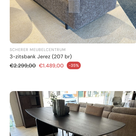
SCHERER MEUBELCENTRUM
3-zitsbank Jerez (207 br)
Normale prijs
€2.299,00
€1.489,00
-35%
iedingsprijs
Aanbie