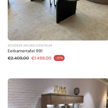
SCHERER MEUBELCENTRUM
Eetkamertafel 991
Normale prijs
€2.409,00
€1.499,00
-37%
iedingsprijs
Aanbie