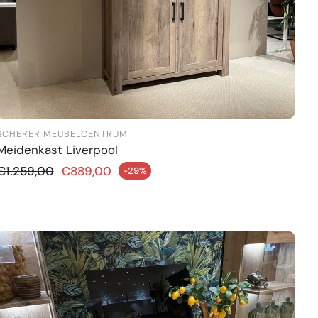
SCHERER MEUBELCENTRUM
Meidenkast Liverpool
Normale prijs
€1.259,00
€889,00
-29%
ngsprijs