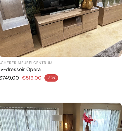
SCHERER MEUBELCENTRUM
tv-dressoir Opera
Normale prijs
€749,00
€519,00
-30%
ngsprijs