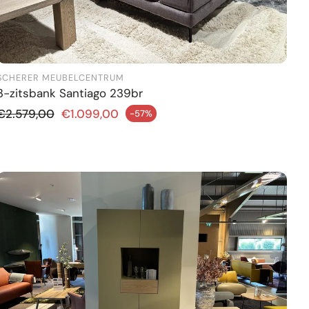
SCHERER MEUBELCENTRUM
3-zitsbank Santiago 239br
Normale prijs
€2.579,00
€1.099,00
-57%
ngsprijs