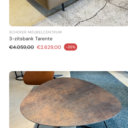
SCHERER MEUBELCENTRUM
3-zitsbank Tarente
Normale prijs
€4.059,00
€2.629,00
-35%
iedingsprijs
Aanbie