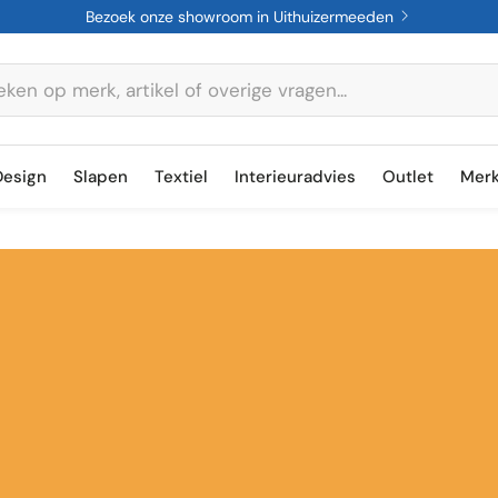
Bezoek onze showroom in Uithuizermeeden
Design
Slapen
Textiel
Interieuradvies
Outlet
Mer