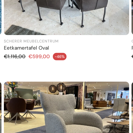
SCHERER MEUBELCENTRUM
Eetkamertafel Oval
Normale prijs
€1.116,00
€599,00
-46%
dingsprijs
Aanbiedi