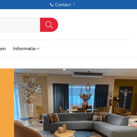
📞 Contact
Zoeken
ken
Informatie
Contact
Openingstijden
Over Scherer
Geschiedenis
Algemene voorwaarden