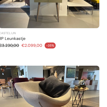
CASTELIJN
RP Leunkastje
Normale prijs
€3.230,00
€2.099,00
-35%
ngsprijs