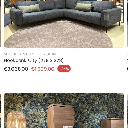
SCHERER MEUBELCENTRUM
Hoekbank City (278 x 278)
Normale prijs
€3.068,00
€1.699,00
-44%
dingsprijs
Aanbiedi