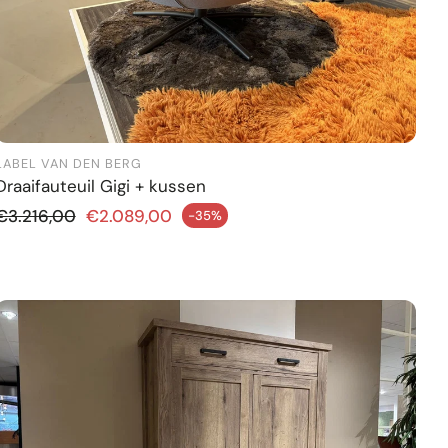
LABEL VAN DEN BERG
Draaifauteuil Gigi + kussen
Normale prijs
€3.216,00
€2.089,00
-35%
ngsprijs