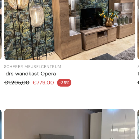
SCHERER MEUBELCENTRUM
1drs wandkast Opera
Normale prijs
€1.205,00
€779,00
-35%
dingsprijs
Aanbiedi