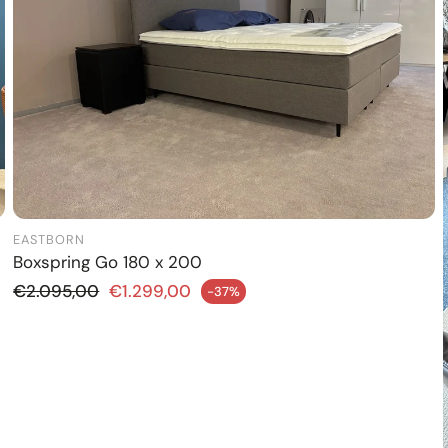
EASTBORN
Boxspring Go 180 x 200
Normale prijs
€2.095,00
€1.299,00
-37%
dingsprijs