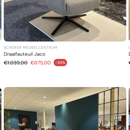
SCHERER MEUBELCENTRUM
Draaifauteuil Jaco
Normale prijs
€1.039,00
€675,00
-35%
dingsprijs
Aanbiedi