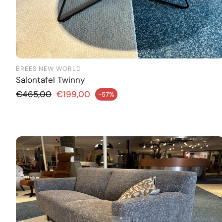
BREES NEW WORLD
Salontafel Twinny
Normale prijs
€465,00
€199,00
-57%
iedingsprijs
Aanbie