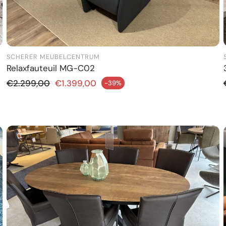
SCHERER MEUBELCENTRUM
Relaxfauteuil MG-C02
Normale prijs
€2.299,00
€1.399,00
-39%
dingsprijs
Aanbiedi