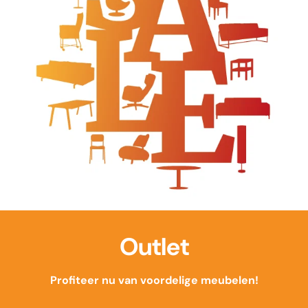
Outlet
Profiteer nu van voordelige meubelen!