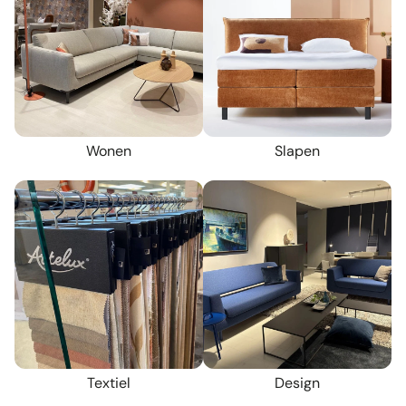
Wonen
Slapen
Textiel
Design