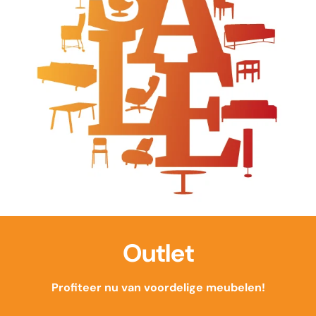
Outlet
Profiteer nu van voordelige meubelen!