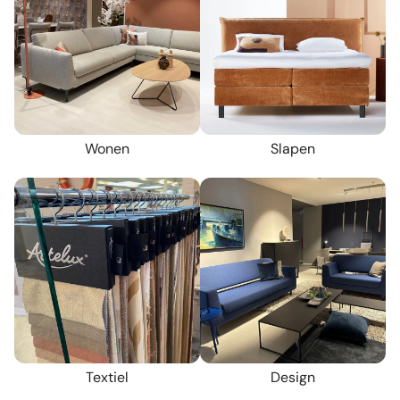
Wonen
Slapen
Textiel
Design