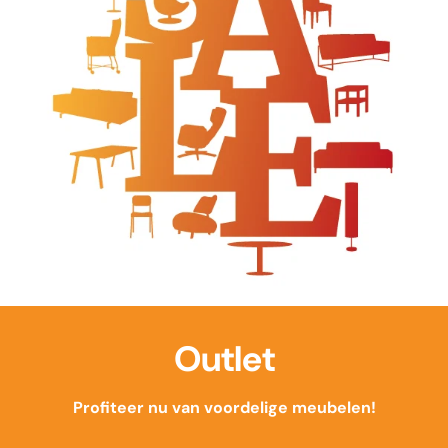
Outlet
Profiteer nu van voordelige meubelen!