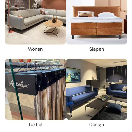
Wonen
Slapen
Textiel
Design