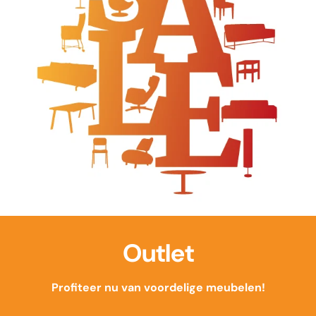
Outlet
Profiteer nu van voordelige meubelen!