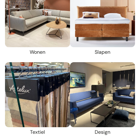
Wonen
Slapen
Textiel
Design